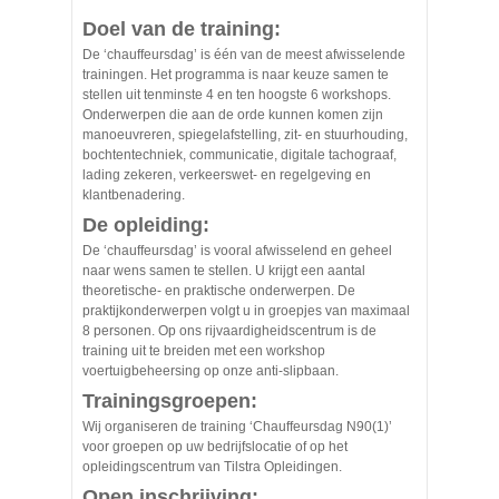
Doel van de training:
De ‘chauffeursdag’ is één van de meest afwisselende
trainingen. Het programma is naar keuze samen te
stellen uit tenminste 4 en ten hoogste 6 workshops.
Onderwerpen die aan de orde kunnen komen zijn
manoeuvreren, spiegelafstelling, zit- en stuurhouding,
bochtentechniek, communicatie, digitale tachograaf,
lading zekeren, verkeerswet- en regelgeving en
klantbenadering.
De opleiding:
De ‘chauffeursdag’ is vooral afwisselend en geheel
naar wens samen te stellen. U krijgt een aantal
theoretische- en praktische onderwerpen. De
praktijkonderwerpen volgt u in groepjes van maximaal
8 personen. Op ons rijvaardigheidscentrum is de
training uit te breiden met een workshop
voertuigbeheersing op onze anti-slipbaan.
Trainingsgroepen:
Wij organiseren de training ‘Chauffeursdag N90(1)’
voor groepen op uw bedrijfslocatie of op het
opleidingscentrum van Tilstra Opleidingen.
Open inschrijving: