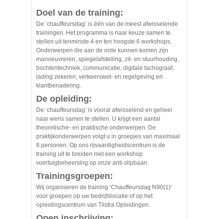
Doel van de training:
De ‘chauffeursdag’ is één van de meest afwisselende
trainingen. Het programma is naar keuze samen te
stellen uit tenminste 4 en ten hoogste 6 workshops.
Onderwerpen die aan de orde kunnen komen zijn
manoeuvreren, spiegelafstelling, zit- en stuurhouding,
bochtentechniek, communicatie, digitale tachograaf,
lading zekeren, verkeerswet- en regelgeving en
klantbenadering.
De opleiding:
De ‘chauffeursdag’ is vooral afwisselend en geheel
naar wens samen te stellen. U krijgt een aantal
theoretische- en praktische onderwerpen. De
praktijkonderwerpen volgt u in groepjes van maximaal
8 personen. Op ons rijvaardigheidscentrum is de
training uit te breiden met een workshop
voertuigbeheersing op onze anti-slipbaan.
Trainingsgroepen:
Wij organiseren de training ‘Chauffeursdag N90(1)’
voor groepen op uw bedrijfslocatie of op het
opleidingscentrum van Tilstra Opleidingen.
Open inschrijving: