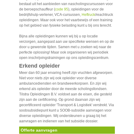
bestaat uit het aanbieden van nascholingscursussen voor
de beroepschauffeur (
code 95
), opleidingen voor de
bedrijfshulp-verlener, VCA-cursussen,
Heftruck
/reachtruck
opleidingen. Maar ook voor het vaarbewijs of een training
op het gebied van fysieke belasting kunt u bij ons terecht.
Bijna alle opleidingen kunnen wij bij u op locatie
verzorgen, aangepast aan uw specifieke wensen en op de
door u gewenste tijden. Samen met u zoeken wij naar de
perfecte oplossing! Maar ook organiseren wij periodiek
open inschrijvingstrainingen op ons opleidingscentrum.
Erkend opleider
Meer dan 60 jaar ervaring heeft zijn vruchten afgeworpen.
Niet voor niets zijn wij ook opleider voor diverse
ambulancediensten en brandweerkorpsen. En zijn wij
erkend als opleider door de meeste scholingsfondsen.
Tilstra Opleidingen B.V. voldoet aan de eisen, die gesteld
zijn aan de certificering. Op grond daarvan zijn wij
gecertificeerd opleider 'Transport & Logistiek' verstrekt. Via
soobsubsidiepunt kunt u SOOB-subsidie aanvragen voor
diverse opleidingen. Wij ondersteunen u graag bij het
aanvragen en indienen van het subsidie dossier.
Offerte aanvragen