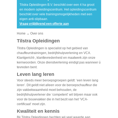
Tilstra Opleidingen B.V. beschikt over een 4 ha groot
en modern opleidingscentrum. Het opleidingscentrum
beschikt over vele trainingsmogelijkheden met een
eigen anti-slipbaan.
Vraag vrijblijvend een offerte aan
Home
→ Over ons
Tilstra Opleidingen
Tilstra Opleidingen is specialist op het gebied van
chauffeurstrainingen, bedrijfshulpverlening en VCA.
Klantgericht-, klanttevredenheid en maatwerk zijn onze
kernwoorden. Onze dienstverlening eindigt pas wanneer ú
tevreden bent.
Leven lang leren
Voor steeds meer beroepsgroepen geldt: ‘een leven lang
leren’. Dit geldt niet alleen voor de beroepschauffeur die
zijn vakbekwaamheid moet behouden, de
bedrijfshulpverlener die ‘competent’ wil blijven maar ook
voor de bouwvakker die in het bezit van het ‘VCA-
certificaat’ moet zijn.
Kwaliteit en kennis
Bij Tilstra Opleidingen hechten wij veel waarde aan