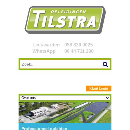
Leeuwarden
058 820 0025
WhatsApp
06 44 711 200
Klant Login
Professioneel opleiden