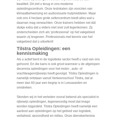
kwaliteit. Dit ziet u terug in ons moderne
opleidingscentrum. Onze leslokalen zijn voorzien van
klimaatbeheersing en audiovisuele hulpmiddelen. Maar
ook ons 4 hectare grote oefencentrum biedt alles wat u
daarvan mag verwachten. Onze trainers hebben net dát
stukje extra dat u elders niet snel zult tegenkomen. Zij
onderscheiden zich als ‘professional’ op het vakgebied
waarin zij lesgeven. Professionals met kennis van het
vakgebied dat ú uitoefent!
Tilstra Opleidingen: een
kennismaking
Als u actief bent in de logistieke sector heeft u vast van ons
gehoord. En die kans is ook groot wanneer u de afgelopen
decennia opleidingen voor het motor-, auto- of
vrachtwagenrijbewijs heeft gevolgd. Tilstra Opleidingen is
namelijk ontstaan vanuit Verkeersschool Tilstra, dat al
meer dan 60 jaar een begrip is in Leeuwarden en
omstreken.
Stonden wij in het verleden vooral bekend als specialist in
rijbewijs opleidingen, tegenwoordig moet dat imago
worden bijgesteld. Tilstra Opleidingen heeft namelijk een
aanbod aan opleidingen op het gebied van logistiek,
veiligheid, gezondheid en milieu. Onze dienstverlening