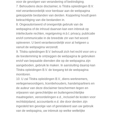
voor de gevolgen van verandering of beëindiging.
7. Behoudens deze disclaimer, is Tilstra opleidingen B.V.
niet verantwoordelijk voor kenbaar aan de webpagina
gekoppelde bestanden van derden. Koppeling houdt geen
bekrachtiging van die bestanden in.
8. Ongeautoriseerd of oneigenlijk gebruik van de
webpagina of de inhoud daarvan kan een inbreuk op
intellectuele rechten, regelgeving m.b.t. privacy, publicatie
en/of communicatie in de breedste zin van het woord
opleveren. U bent verantwoordelijk voor al hetgeen u
vanuit de webpagina verzendt.
9. Tilstra opleidingen B.V. behoudt zich het recht voor om u
de toestemming te ontzeggen de webpagina te gebruiken
en/of van bepaalde diensten die op de webpagina zijn
aangeboden, gebruik te maken. In aansluiting daarop kan
Tilstra opleidingen B.V. de toegang tot de webpagina
monitoren.
10. U zal Tilstra opleidingen B.V., diens werknemers,
vertegenwoordigers, licentiehouders, handelspartners en
de auteur van deze disclaimer beschermen tegen en
vrijwaren van gerechtelijke en buitengerechtelijke
maatregelen, veroordelingen e.d., inclusief de kosten voor
rechtsbijstand, accountants e.d. die door derden zijn
ingesteld ten gevolge van of gerelateerd aan uw gebruik
van de webpagina, uw inbreuk op welke wettelijke