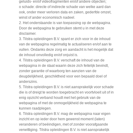
geluids- en/of videofragmenten en/of andere objecten;
o schade: directe of indirecte schade van welke aard dan
ook, onder meer verloren data en zaken, gederfde omzet,
winst of ander economisch nadeel.
2. Het onderstaande is van toepassing op de webpagina.
Door de webpagina te gebruiken stemt u in met deze
disclaimer.
3. Tilstra opleidingen B.V. spant er zich voor in de inhoud
van de webpagina regelmatig te actualiseren en/of aan te
vullen. Ondanks deze zorg en aandacht is het mogelijk dat
de inhoud onvolledig en/of onjuist is.
4. Tilstra opleidingen B.V. verschaft de inhoud van de
webpagina in de staat waarin deze zich feitelijk bevindt,
zonder garantie of waarborg ten aanzien van de
deugdelijkheid, geschiktheid voor een bepaald doel of
anderszins.
5. Tilstra opleidingen B.V. is niet aansprakelijk voor schade
die is of dreigt te worden toegebracht en voortvloeit uit of in
enig opzicht verband houdt met het gebruik van de
webpagina of met de onmogelijkheid de webpagina te
kunnen raadplegen.
6. Tilstra opleidingen B.V. mag de webpagina naar eigen
inzicht en op ieder door hem gewenst moment (laten)
veranderen of beëindigen, met of zonder voorafgaande
verwittiging. Tilstra opleidingen B.V. is niet aansprakelijk