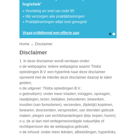
logistiek'
lichte
» Tilstra 
» Voordelig en snel uw code 95
nascholin
ten
» Wij verzorgen alle praktijktrainingen
» Wij we
» Praktijktrainingen altijd snel geregeld
Vraag vrijblijvend een offerte aan
Vraag vri
Home
→ Disclaimer
Disclaimer
1. In deze disclaimer wordt verstaan onder:
o de webpagina: iedere webpagina waarin Tilstra
opleidingen B.V. een hyperlink naar deze disclaimer
opneemt met de intentie deze disclaimer daarop te laten
gelden;
o de uitgever: Tilstra opleidingen B.V.;
o gebruik(en): onder meer inladen, inloggen, opvragen,
raadplegen, lezen, bekijken, beluisteren, bewerken,
invullen (van formulieren), verzenden, (tijdelijk) kopiëren,
bewaren, doorzenden, verspreiden, van diensten gebruik
maken, plegen van rechtshandelingen (bijv. kopen, huren);
o u: de al dan niet vertegenwoordigde natuurlijke of
rechtspersoon die de webpagina gebruikt;
o de inhoud: onder meer teksten, afbeeldingen, hyperlinks,