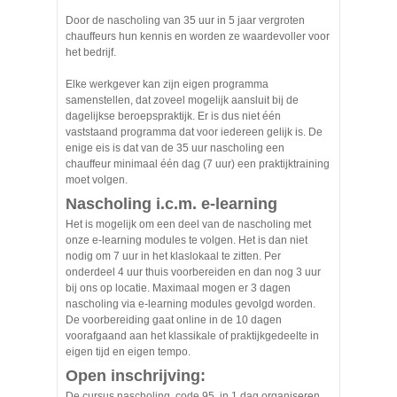
Door de nascholing van 35 uur in 5 jaar vergroten
chauffeurs hun kennis en worden ze waardevoller voor
het bedrijf.
Elke werkgever kan zijn eigen programma
samenstellen, dat zoveel mogelijk aansluit bij de
dagelijkse beroepspraktijk. Er is dus niet één
vaststaand programma dat voor iedereen gelijk is. De
enige eis is dat van de 35 uur nascholing een
chauffeur minimaal één dag (7 uur) een praktijktraining
moet volgen.
Nascholing i.c.m. e-learning
Het is mogelijk om een deel van de nascholing met
onze e-learning modules te volgen. Het is dan niet
nodig om 7 uur in het klaslokaal te zitten. Per
onderdeel 4 uur thuis voorbereiden en dan nog 3 uur
bij ons op locatie. Maximaal mogen er 3 dagen
nascholing via e-learning modules gevolgd worden.
De voorbereiding gaat online in de 10 dagen
voorafgaand aan het klassikale of praktijkgedeelte in
eigen tijd en eigen tempo.
Open inschrijving:
De cursus nascholing code 95 in 1 dag organiseren