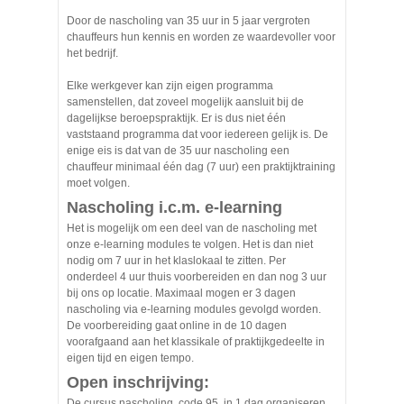
Door de nascholing van 35 uur in 5 jaar vergroten
chauffeurs hun kennis en worden ze waardevoller voor
het bedrijf.
Elke werkgever kan zijn eigen programma
samenstellen, dat zoveel mogelijk aansluit bij de
dagelijkse beroepspraktijk. Er is dus niet één
vaststaand programma dat voor iedereen gelijk is. De
enige eis is dat van de 35 uur nascholing een
chauffeur minimaal één dag (7 uur) een praktijktraining
moet volgen.
Nascholing i.c.m. e-learning
Het is mogelijk om een deel van de nascholing met
onze e-learning modules te volgen. Het is dan niet
nodig om 7 uur in het klaslokaal te zitten. Per
onderdeel 4 uur thuis voorbereiden en dan nog 3 uur
bij ons op locatie. Maximaal mogen er 3 dagen
nascholing via e-learning modules gevolgd worden.
De voorbereiding gaat online in de 10 dagen
voorafgaand aan het klassikale of praktijkgedeelte in
eigen tijd en eigen tempo.
Open inschrijving:
De cursus nascholing code 95 in 1 dag organiseren