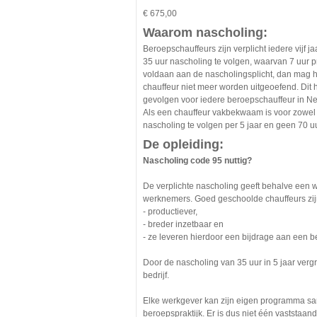
€ 675,00
Waarom nascholing:
Beroepschauffeurs zijn verplicht iedere vijf j
35 uur nascholing te volgen, waarvan 7 uur pr
voldaan aan de nascholingsplicht, dan mag h
chauffeur niet meer worden uitgeoefend. Dit 
gevolgen voor iedere beroepschauffeur in N
Als een chauffeur vakbekwaam is voor zowel d
nascholing te volgen per 5 jaar en geen 70 uu
De opleiding:
Nascholing code 95 nuttig?
De verplichte nascholing geeft behalve een w
werknemers. Goed geschoolde chauffeurs zij
- productiever,
- breder inzetbaar en
- ze leveren hierdoor een bijdrage aan een b
Door de nascholing van 35 uur in 5 jaar verg
bedrijf.
Elke werkgever kan zijn eigen programma same
beroepspraktijk. Er is dus niet één vaststaan