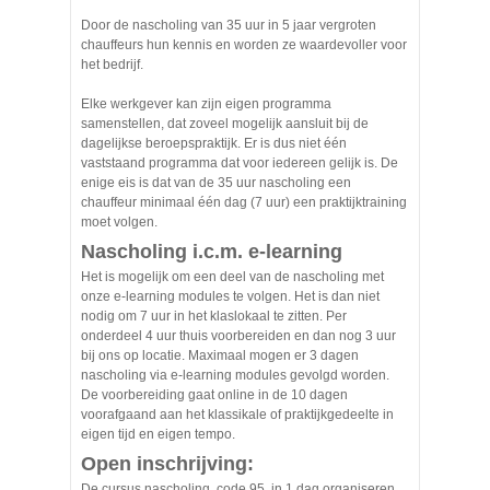
Door de nascholing van 35 uur in 5 jaar vergroten
chauffeurs hun kennis en worden ze waardevoller voor
het bedrijf.
Elke werkgever kan zijn eigen programma
samenstellen, dat zoveel mogelijk aansluit bij de
dagelijkse beroepspraktijk. Er is dus niet één
vaststaand programma dat voor iedereen gelijk is. De
enige eis is dat van de 35 uur nascholing een
chauffeur minimaal één dag (7 uur) een praktijktraining
moet volgen.
Nascholing i.c.m. e-learning
Het is mogelijk om een deel van de nascholing met
onze e-learning modules te volgen. Het is dan niet
nodig om 7 uur in het klaslokaal te zitten. Per
onderdeel 4 uur thuis voorbereiden en dan nog 3 uur
bij ons op locatie. Maximaal mogen er 3 dagen
nascholing via e-learning modules gevolgd worden.
De voorbereiding gaat online in de 10 dagen
voorafgaand aan het klassikale of praktijkgedeelte in
eigen tijd en eigen tempo.
Open inschrijving:
De cursus nascholing code 95 in 1 dag organiseren