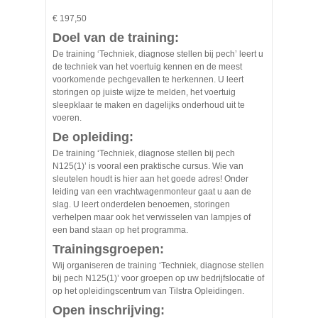
€ 197,50
Doel van de training:
De training ‘Techniek, diagnose stellen bij pech’ leert u
de techniek van het voertuig kennen en de meest
voorkomende pechgevallen te herkennen. U leert
storingen op juiste wijze te melden, het voertuig
sleepklaar te maken en dagelijks onderhoud uit te
voeren.
De opleiding:
De training ‘Techniek, diagnose stellen bij pech
N125(1)’ is vooral een praktische cursus. Wie van
sleutelen houdt is hier aan het goede adres! Onder
leiding van een vrachtwagenmonteur gaat u aan de
slag. U leert onderdelen benoemen, storingen
verhelpen maar ook het verwisselen van lampjes of
een band staan op het programma.
Trainingsgroepen:
Wij organiseren de training ‘Techniek, diagnose stellen
bij pech N125(1)’ voor groepen op uw bedrijfslocatie of
op het opleidingscentrum van Tilstra Opleidingen.
Open inschrijving: