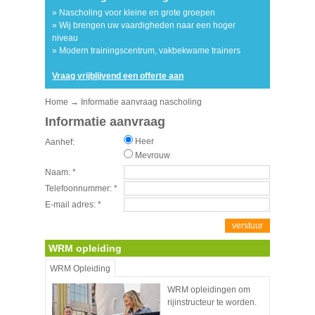
» Nascholing voor kleine en grote groepen
» Wij brengen uw vaardigheden naar een hoger
niveau
» Modern trainingscentrum, vakbekwame trainers
Vraag vrijblijvend een offerte aan
Home
→ Informatie aanvraag nascholing
Informatie aanvraag
Heer
Aanhef:
Mevrouw
Naam:
*
Telefoonnummer:
*
E-mail adres:
*
verstuur
WRM opleiding
WRM Opleiding
WRM opleidingen om
rijinstructeur te worden.