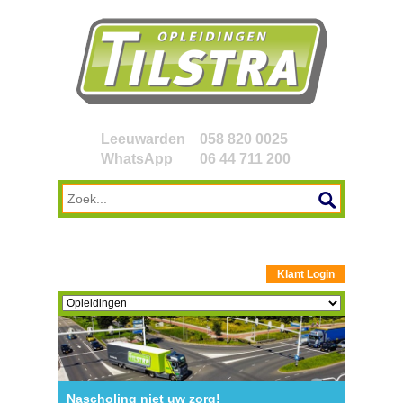
Leeuwarden
058 820 0025
WhatsApp
06 44 711 200
Klant Login
Nascholing niet uw zorg!