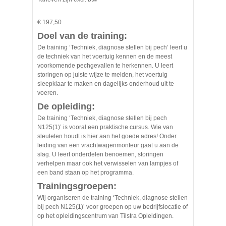
€ 197,50
Doel van de training:
De training ‘Techniek, diagnose stellen bij pech’ leert u
de techniek van het voertuig kennen en de meest
voorkomende pechgevallen te herkennen. U leert
storingen op juiste wijze te melden, het voertuig
sleepklaar te maken en dagelijks onderhoud uit te
voeren.
De opleiding:
De training ‘Techniek, diagnose stellen bij pech
N125(1)’ is vooral een praktische cursus. Wie van
sleutelen houdt is hier aan het goede adres! Onder
leiding van een vrachtwagenmonteur gaat u aan de
slag. U leert onderdelen benoemen, storingen
verhelpen maar ook het verwisselen van lampjes of
een band staan op het programma.
Trainingsgroepen:
Wij organiseren de training ‘Techniek, diagnose stellen
bij pech N125(1)’ voor groepen op uw bedrijfslocatie of
op het opleidingscentrum van Tilstra Opleidingen.